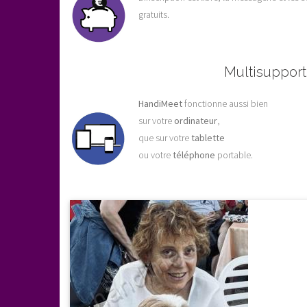
gratuits.
Multisupport
HandiMeet
fonctionne aussi bien
sur votre
ordinateur
,
que sur votre
tablette
ou votre
téléphone
portable.