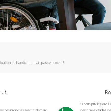
situation de handicap... mais pas seulement !
uit
Re
Si nous privilégions l
s services proposés sont totalement
personnes
valides
peu