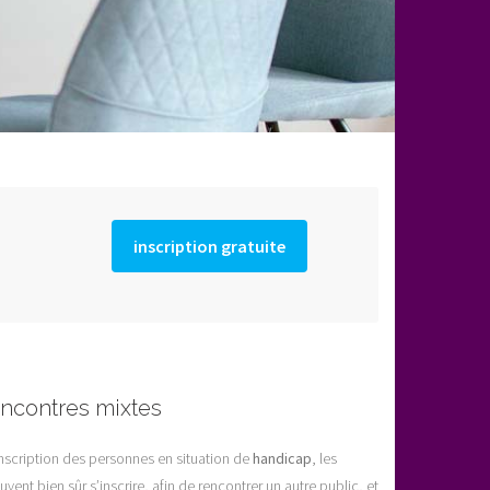
inscription gratuite
ncontres mixtes
’inscription des personnes en situation de
handicap
, les
vent bien sûr s’inscrire, afin de rencontrer un autre public, et