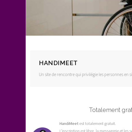
HANDIMEET
Un site de rencontre qui privilégie les personnes en 
Totalement grat
HandiMeet
est totalement gratuit.
L’inscription est libre, la messagerie et le