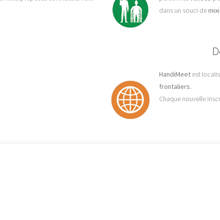
dans un souci de
mixi
De
HandiMeet
est locali
frontaliers
.
Chaque nouvelle inscri