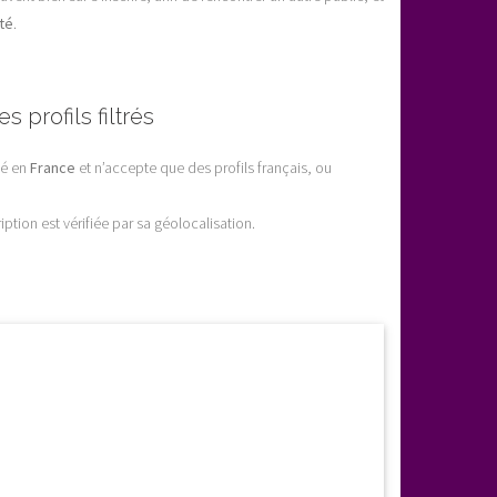
té
.
s profils filtrés
sé en
France
et n’accepte que des profils français, ou
ption est vérifiée par sa géolocalisation.